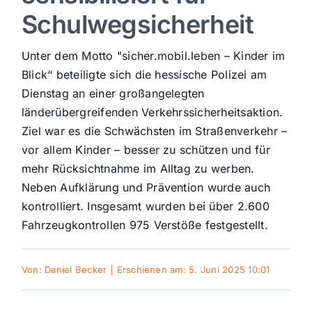
Schulwegsicherheit
Sport
Unter dem Motto "sicher.mobil.leben – Kinder im
Kultur
Blick“ beteiligte sich die hessische Polizei am
Dienstag an einer großangelegten
länderübergreifenden Verkehrssicherheitsaktion.
Panorama
Ziel war es die Schwächsten im Straßenverkehr –
vor allem Kinder – besser zu schützen und für
Mein Stadtteil
mehr Rücksichtnahme im Alltag zu werben.
Neben Aufklärung und Prävention wurde auch
kontrolliert. Insgesamt wurden bei über 2.600
Galerie
Fahrzeugkontrollen 975 Verstöße festgestellt.
Verkehrsmeldungen
Von:
Daniel Becker
|
Erschienen am: 5. Juni 2025 10:01
Polizeimeldungen