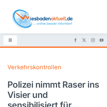
Skip
to
content
Toggle
Navigation
Startseite
Verkehrskontrollen
Nachrichten
Polizei nimmt Raser ins
Politik
Visier und
Wirtschaft
sensibilisiert für