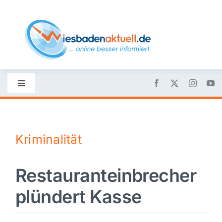
Skip
to
content
Toggle
Navigation
Startseite
Kriminalität
Nachrichten
Restauranteinbrecher
Politik
plündert Kasse
Wirtschaft