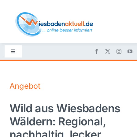
Skip
to
content
Toggle
Navigation
Startseite
Angebot
Nachrichten
Wild aus Wiesbadens
Politik
Wäldern: Regional,
Wirtschaft
nachhaltig, lecker