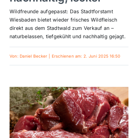
Sport
Wildfreunde aufgepasst: Das Stadtforstamt
Wiesbaden bietet wieder frisches Wildfleisch
direkt aus dem Stadtwald zum Verkauf an –
Kultur
naturbelassen, tiefgekühlt und nachhaltig gejagt.
Panorama
Von:
Daniel Becker
|
Erschienen am: 2. Juni 2025 16:50
Mein Stadtteil
Galerie
Verkehrsmeldungen
Polizeimeldungen