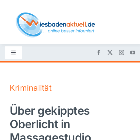
Skip
to
content
Toggle
Navigation
Startseite
Kriminalität
Nachrichten
Über gekipptes
Politik
Oberlicht in
Wirtschaft
Massagestudio