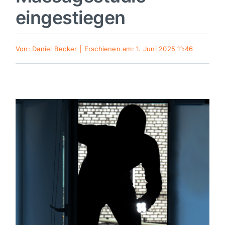
eingestiegen
Sport
Von:
Daniel Becker
|
Erschienen am: 1. Juni 2025 11:46
Kultur
Panorama
Mein Stadtteil
Galerie
Verkehrsmeldungen
Polizeimeldungen