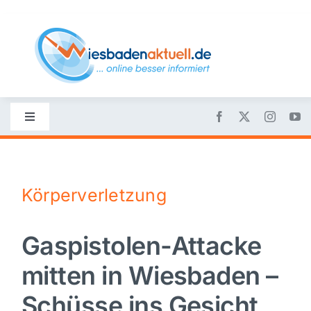
Skip
to
content
Toggle
Navigation
Startseite
Körperverletzung
Nachrichten
Gaspistolen-Attacke
Politik
mitten in Wiesbaden –
Wirtschaft
Schüsse ins Gesicht