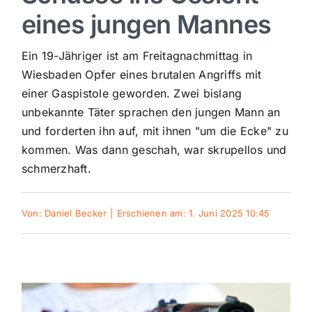
eines jungen Mannes
Sport
Ein 19-Jähriger ist am Freitagnachmittag in
Kultur
Wiesbaden Opfer eines brutalen Angriffs mit
einer Gaspistole geworden. Zwei bislang
unbekannte Täter sprachen den jungen Mann an
Panorama
und forderten ihn auf, mit ihnen "um die Ecke" zu
kommen. Was dann geschah, war skrupellos und
Mein Stadtteil
schmerzhaft.
Galerie
Von:
Daniel Becker
|
Erschienen am: 1. Juni 2025 10:45
Verkehrsmeldungen
Polizeimeldungen