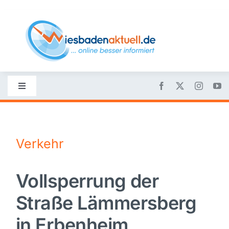
Skip
to
content
Toggle
Navigation
Startseite
Verkehr
Nachrichten
Vollsperrung der
Politik
Straße Lämmersberg
Wirtschaft
in Erbenheim