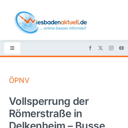
Skip
to
content
Toggle
Navigation
Startseite
ÖPNV
Nachrichten
Vollsperrung der
Politik
Römerstraße in
Wirtschaft
Delkenheim – Busse