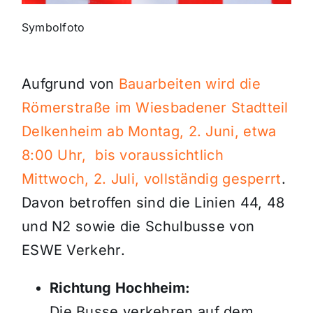
Symbolfoto
Themen und Termine
Gewinnspiele
Aufgrund von
Bauarbeiten wird die
Römerstraße im Wiesbadener Stadtteil
Delkenheim ab Montag, 2. Juni, etwa
8:00 Uhr, bis voraussichtlich
Mittwoch, 2. Juli, vollständig gesperrt
.
Davon betroffen sind die Linien 44, 48
und N2 sowie die Schulbusse von
ESWE Verkehr.
Richtung Hochheim:
Die Busse verkehren auf dem