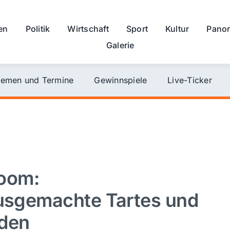
en
Politik
Wirtschaft
Sport
Kultur
Pano
Galerie
emen und Termine
Gewinnspiele
Live-Ticker
oom:
ausgemachte Tartes und
aden