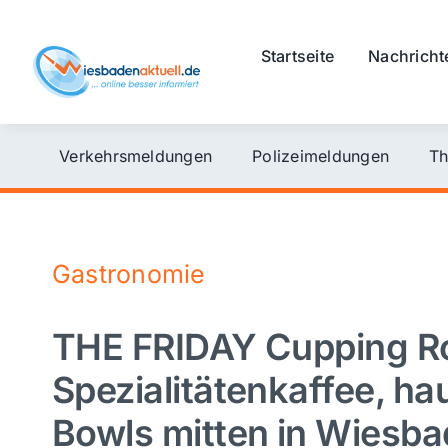
Skip
to
Startseite
Nachricht
content
Verkehrsmeldungen
Polizeimeldungen
Th
Gastronomie
THE FRIDAY Cupping R
Spezialitätenkaffee, h
Bowls mitten in Wiesb