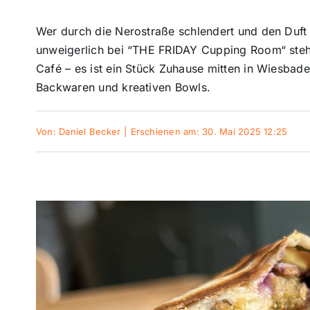
Wer durch die Nerostraße schlendert und den Duft 
unweigerlich bei “THE FRIDAY Cupping Room“ stehe
Café – es ist ein Stück Zuhause mitten in Wiesbad
Backwaren und kreativen Bowls.
Von:
Daniel Becker
|
Erschienen am: 30. Mai 2025 12:25