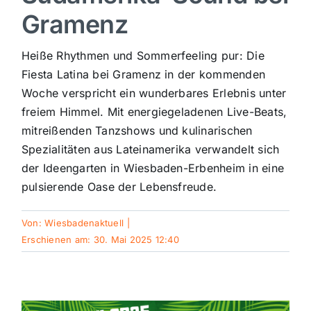
Gramenz
Sport
Heiße Rhythmen und Sommerfeeling pur: Die
Kultur
Fiesta Latina bei Gramenz in der kommenden
Woche verspricht ein wunderbares Erlebnis unter
freiem Himmel. Mit energiegeladenen Live-Beats,
Panorama
mitreißenden Tanzshows und kulinarischen
Spezialitäten aus Lateinamerika verwandelt sich
Mein Stadtteil
der Ideengarten in Wiesbaden-Erbenheim in eine
pulsierende Oase der Lebensfreude.
Galerie
Von:
Wiesbadenaktuell
|
Erschienen am: 30. Mai 2025 12:40
Verkehrsmeldungen
Polizeimeldungen