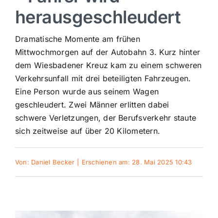
herausgeschleudert
Sport
Dramatische Momente am frühen
Kultur
Mittwochmorgen auf der Autobahn 3. Kurz hinter
dem Wiesbadener Kreuz kam zu einem schweren
Verkehrsunfall mit drei beteiligten Fahrzeugen.
Panorama
Eine Person wurde aus seinem Wagen
geschleudert. Zwei Männer erlitten dabei
Mein Stadtteil
schwere Verletzungen, der Berufsverkehr staute
sich zeitweise auf über 20 Kilometern.
Galerie
Von:
Daniel Becker
|
Erschienen am: 28. Mai 2025 10:43
Verkehrsmeldungen
Polizeimeldungen