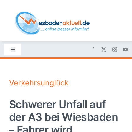
Skip
to
content
Toggle
Navigation
Startseite
Verkehrsunglück
Nachrichten
Schwerer Unfall auf
Politik
der A3 bei Wiesbaden
Wirtschaft
– Fahrer wird