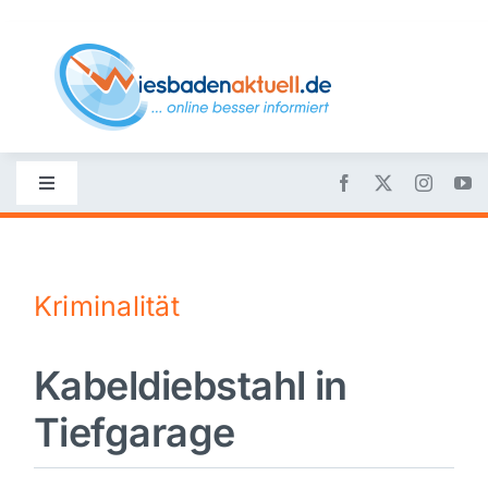
Skip
to
content
Toggle
Navigation
Startseite
Kriminalität
Nachrichten
Kabeldiebstahl in
Politik
Tiefgarage
Wirtschaft