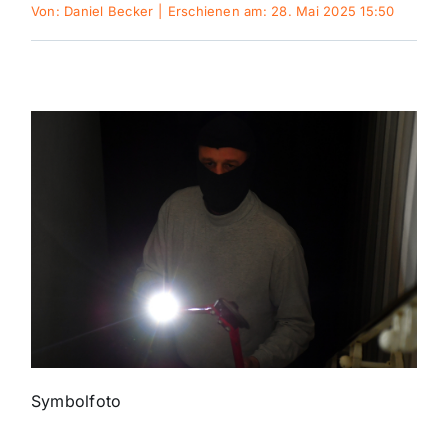
Von:
Daniel Becker
|
Erschienen am: 28. Mai 2025 15:50
Sport
Kultur
Panorama
Mein Stadtteil
Galerie
Verkehrsmeldungen
Symbolfoto
Polizeimeldungen