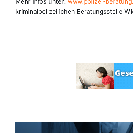
Mehr Infos unter:
www.polizei-beratung
kriminalpolizeilichen Beratungsstelle W