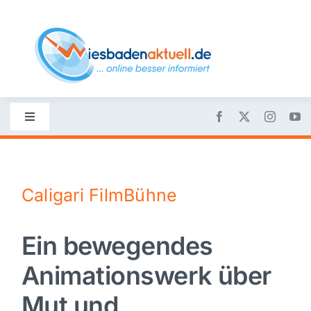
Skip
to
content
Toggle
Navigation
Startseite
Caligari FilmBühne
Nachrichten
Ein bewegendes
Politik
Animationswerk über
Wirtschaft
Mut und