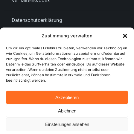
Verhaltenskodex
Datenschutzerklärung
Zustimmung verwalten
AGBs
Um dir ein optimales Erlebnis zu bieten, verwenden wir Technologien
wie Cookies, um Geräteinformationen zu speichern und/oder darauf
zuzugreifen. Wenn du diesen Technologien zustimmst, können wir
Cookie-Richtlinie (EU)
Daten wie das Surfverhalten oder eindeutige IDs auf dieser Website
verarbeiten. Wenn du deine Zustimmung nicht erteilst oder
zurückziehst, können bestimmte Merkmale und Funktionen
Mediendaten
beeinträchtigt werden.
Akzeptieren
© 2026 - Wiesbadenaktuell ...online besser informiert!
Ablehnen
Einstellungen ansehen
Hosting bei alkima WEB & DESIGN ®