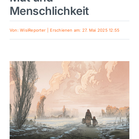
Menschlichkeit
Sport
Von:
WisiReporter
|
Erschienen am: 27. Mai 2025 12:55
Kultur
Panorama
Mein Stadtteil
Galerie
Verkehrsmeldungen
Polizeimeldungen