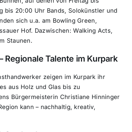
 Bühnen, auf denen von Freitag bis
g bis 20:00 Uhr Bands, Solokünstler und
nden sich u.a. am Bowling Green,
auer Hof. Dazwischen: Walking Acts,
um Staunen.
 Regionale Talente im Kurpark
sthandwerker zeigen im Kurpark ihr
es aus Holz und Glas bis zu
dens Bürgermeisterin Christiane Hinninger
egion kann – nachhaltig, kreativ,