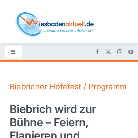
Skip
to
content
Toggle
Navigation
Startseite
Biebricher Höfefest / Programm
Nachrichten
Biebrich wird zur
Politik
Bühne – Feiern,
Wirtschaft
Flanieren und