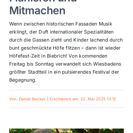
Mitmachen
Sport
Wenn zwischen historischen Fassaden Musik
Kultur
erklingt, der Duft internationaler Spezialitäten
durch die Gassen zieht und Kinder lachend durch
bunt geschmückte Höfe flitzen – dann ist wieder
Panorama
Höfefest-Zeit in Biebrich! Von kommenden
Freitag bis Sonntag verwandelt sich Wiesbadens
Mein Stadtteil
größter Stadtteil in ein pulsierendes Festival der
Begegnung.
Galerie
Von:
Daniel Becker
|
Erschienen am: 22. Mai 2025 13:12
Verkehrsmeldungen
Polizeimeldungen