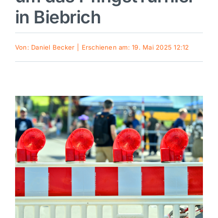
in Biebrich
Sport
Von:
Daniel Becker
|
Erschienen am: 19. Mai 2025 12:12
Kultur
Panorama
Mein Stadtteil
Galerie
Verkehrsmeldungen
Polizeimeldungen