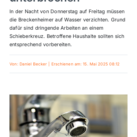
Sport
In der Nacht von Donnerstag auf Freitag müssen
die Breckenheimer auf Wasser verzichten. Grund
dafür sind dringende Arbeiten an einem
Kultur
Schieberkreuz. Betroffene Haushalte sollten sich
entsprechend vorbereiten.
Panorama
Von:
Daniel Becker
|
Erschienen am: 15. Mai 2025 08:12
Mein Stadtteil
Galerie
Verkehrsmeldungen
Polizeimeldungen