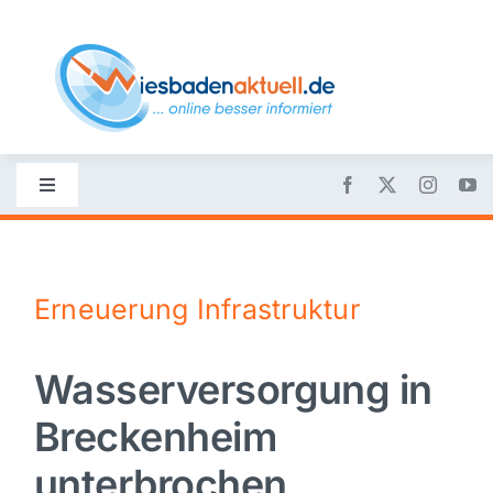
Skip
to
content
Toggle
Navigation
Startseite
Erneuerung Infrastruktur
Nachrichten
Wasserversorgung in
Politik
Breckenheim
Wirtschaft
unterbrochen