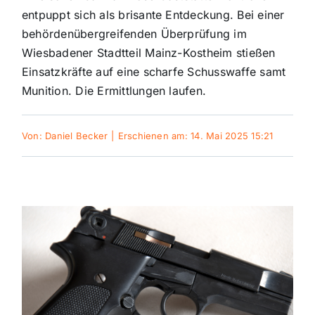
entpuppt sich als brisante Entdeckung. Bei einer
Sport
behördenübergreifenden Überprüfung im
Wiesbadener Stadtteil Mainz-Kostheim stießen
Kultur
Einsatzkräfte auf eine scharfe Schusswaffe samt
Munition. Die Ermittlungen laufen.
Panorama
Von:
Daniel Becker
|
Erschienen am: 14. Mai 2025 15:21
Mein Stadtteil
Galerie
Verkehrsmeldungen
Polizeimeldungen