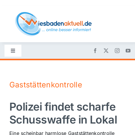
Skip
to
content
Toggle
Navigation
Startseite
Gaststättenkontrolle
Nachrichten
Polizei findet scharfe
Politik
Schusswaffe in Lokal
Wirtschaft
Eine scheinbar harmlose Gaststättenkontrolle