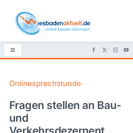
Skip
to
content
Toggle
Navigation
Startseite
Onlinesprechstunde
Nachrichten
Fragen stellen an Bau-
Politik
und
Wirtschaft
Verkehrsdezernent