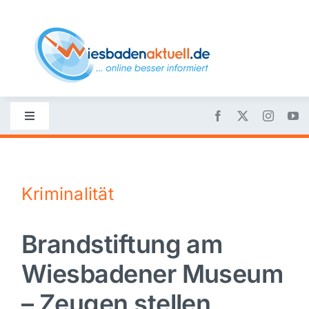
Skip
to
content
Toggle
Navigation
Startseite
Kriminalität
Nachrichten
Brandstiftung am
Politik
Wiesbadener Museum
Wirtschaft
– Zeugen stellen