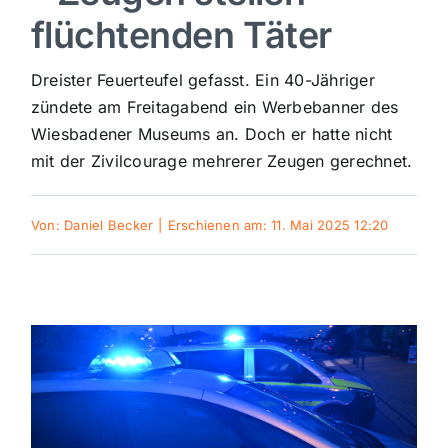
flüchtenden Täter
Sport
Dreister Feuerteufel gefasst. Ein 40-Jähriger
Kultur
zündete am Freitagabend ein Werbebanner des
Wiesbadener Museums an. Doch er hatte nicht
mit der Zivilcourage mehrerer Zeugen gerechnet.
Panorama
Von:
Daniel Becker
|
Erschienen am: 11. Mai 2025 12:20
Mein Stadtteil
Galerie
Verkehrsmeldungen
Polizeimeldungen