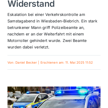
Widerstand
Sport
Eskalation bei einer Verkehrskontrolle am
Samstagabend in Wiesbaden-Biebrich. Ein stark
Kultur
betrunkener Mann griff Polizeibeamte an,
nachdem er an der Weiterfahrt mit einem
Panorama
Motorroller gehindert wurde. Zwei Beamte
wurden dabei verletzt.
Mein Stadtteil
Von:
Daniel Becker
|
Erschienen am: 11. Mai 2025 11:52
Galerie
Verkehrsmeldungen
Polizeimeldungen