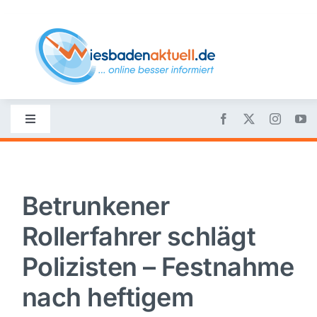
Skip
to
content
Toggle
Navigation
Startseite
Betrunkener
Nachrichten
Rollerfahrer schlägt
Politik
Polizisten – Festnahme
nach heftigem
Wirtschaft