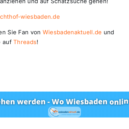
anziehen und auf Schatzsuche gehen!
chthof-wiesbaden.de
den Sie Fan von
Wiesbadenaktuell.de
und
 auf
Threads
!