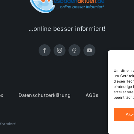
…online besser informiert!
Um dir ein 
um Gerätei
diesen Tec
eindeutige 
erteilst o
ex
Datenschutzerklärung
AGBs
Cookie-R
beeinträcht
Akz
formiert!