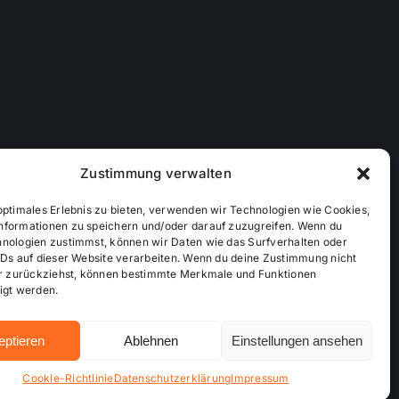
Zustimmung verwalten
optimales Erlebnis zu bieten, verwenden wir Technologien wie Cookies,
nformationen zu speichern und/oder darauf zuzugreifen. Wenn du
hnologien zustimmst, können wir Daten wie das Surfverhalten oder
IDs auf dieser Website verarbeiten. Wenn du deine Zustimmung nicht
der zurückziehst, können bestimmte Merkmale und Funktionen
ichtlinie (EU)
Mediendaten
igt werden.
eptieren
Ablehnen
Einstellungen ansehen
Hosting bei alkima WEB & DESIGN ®
Cookie-Richtlinie
Datenschutzerklärung
Impressum