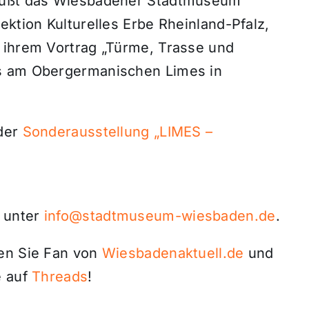
grüßt das Wiesbadener Stadtmuseum
ektion Kulturelles Erbe Rheinland-Pfalz,
 ihrem Vortrag „Türme, Trasse und
es am Obergermanischen Limes in
 der
Sonderausstellung „LIMES –
 unter
info@stadtmuseum-wiesbaden.de
.
den Sie Fan von
Wiesbadenaktuell.de
und
 auf
Threads
!