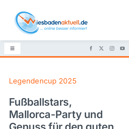
Skip
to
content
Toggle
Navigation
Startseite
Legendencup 2025
Nachrichten
Fußballstars,
Politik
Mallorca-Party und
Wirtschaft
Genuss für den guten