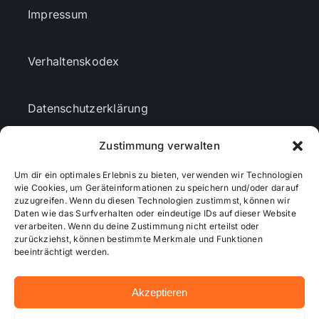
Impressum
Verhaltenskodex
Datenschutzerklärung
Zustimmung verwalten
AGBs
Um dir ein optimales Erlebnis zu bieten, verwenden wir Technologien
wie Cookies, um Geräteinformationen zu speichern und/oder darauf
Cookie-Richtlinie (EU)
zuzugreifen. Wenn du diesen Technologien zustimmst, können wir
Daten wie das Surfverhalten oder eindeutige IDs auf dieser Website
verarbeiten. Wenn du deine Zustimmung nicht erteilst oder
zurückziehst, können bestimmte Merkmale und Funktionen
Mediendaten
beeinträchtigt werden.
Akzeptieren
© 2026 - Wiesbadenaktuell ...online besser informiert!