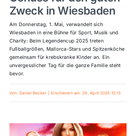
Zweck in Wiesbaden
Sport
Am Donnerstag, 1. Mai, verwandelt sich
Kultur
Wiesbaden in eine Bühne für Sport, Musik und
Charity: Beim Legendencup 2025 treten
Fußballgrößen, Mallorca-Stars und Spitzenköche
Panorama
gemeinsam für krebskranke Kinder an. Ein
unvergesslicher Tag für die ganze Familie steht
Mein Stadtteil
bevor.
Galerie
Von:
Daniel Becker
|
Erschienen am: 29. April 2025 12:15
Verkehrsmeldungen
Polizeimeldungen