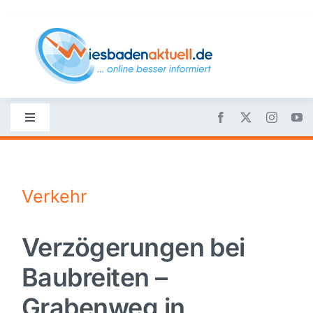
Skip
to
content
Toggle
Navigation
Startseite
Verkehr
Nachrichten
Verzögerungen bei
Politik
Baubreiten –
Wirtschaft
Grabenweg in