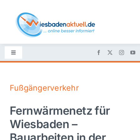
Skip
to
content
Toggle
Navigation
Startseite
Fußgängerverkehr
Nachrichten
Fernwärmenetz für
Politik
Wiesbaden –
Wirtschaft
Bauarbeiten in der