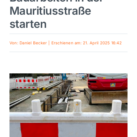
Mauritiusstraße
Sport
starten
Kultur
Von:
Daniel Becker
|
Erschienen am: 21. April 2025 16:42
Panorama
Mein Stadtteil
Galerie
Verkehrsmeldungen
Polizeimeldungen