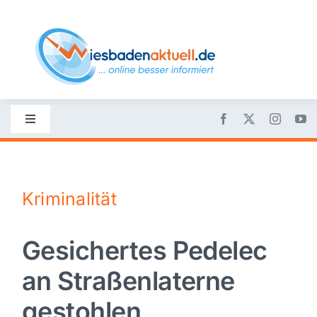
Skip
to
content
Toggle
Navigation
Startseite
Kriminalität
Nachrichten
Gesichertes Pedelec
Politik
an Straßenlaterne
Wirtschaft
gestohlen