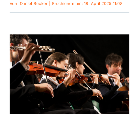
Von:
Daniel Becker
|
Erschienen am: 18. April 2025 11:08
Sport
Kultur
Panorama
Mein Stadtteil
Galerie
Verkehrsmeldungen
Polizeimeldungen