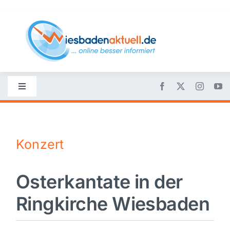
Skip
to
content
Toggle
Navigation
Startseite
Konzert
Nachrichten
Osterkantate in der
Politik
Ringkirche Wiesbaden
Wirtschaft