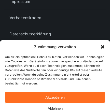
Impressum
Verhaltenskodex
Datenschutzerklärung
Zustimmung verwalten
AGBs
Um dir ein optimales Erlebnis zu bieten, verwenden wir Technologien
wie Cookies, um Geräteinformationen zu speichern und/oder darauf
Cookie-Richtlinie (EU)
zuzugreifen. Wenn du diesen Technologien zustimmst, können wir
Daten wie das Surfverhalten oder eindeutige IDs auf dieser Website
verarbeiten. Wenn du deine Zustimmung nicht erteilst oder
zurückziehst, können bestimmte Merkmale und Funktionen
Mediendaten
beeinträchtigt werden.
Akzeptieren
© 2026 - Wiesbadenaktuell ...online besser informiert!
Ablehnen