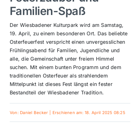
Familien-Spaß
Sport
Der Wiesbadener Kulturpark wird am Samstag,
Kultur
19. April, zu einem besonderen Ort. Das beliebte
Osterfeuerfest verspricht einen unvergesslichen
Frühlingsabend für Familien, Jugendliche und
Panorama
alle, die Gemeinschaft unter freiem Himmel
suchen. Mit einem bunten Programm und dem
Mein Stadtteil
traditionellen Osterfeuer als strahlendem
Mittelpunkt ist dieses Fest längst ein fester
Bestandteil der Wiesbadener Tradition.
Galerie
Von:
Daniel Becker
|
Erschienen am: 18. April 2025 08:25
Verkehrsmeldungen
Polizeimeldungen