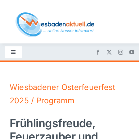
Skip
to
content
Toggle
Navigation
Startseite
Wiesbadener Osterfeuerfest
Nachrichten
2025 / Programm
Politik
Frühlingsfreude,
Wirtschaft
Feuerzauber und