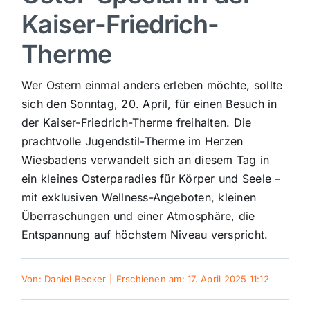
Kaiser-Friedrich-
Sport
Therme
Kultur
Wer Ostern einmal anders erleben möchte, sollte
sich den Sonntag, 20. April, für einen Besuch in
Panorama
der Kaiser-Friedrich-Therme freihalten. Die
prachtvolle Jugendstil-Therme im Herzen
Wiesbadens verwandelt sich an diesem Tag in
Mein Stadtteil
ein kleines Osterparadies für Körper und Seele –
mit exklusiven Wellness-Angeboten, kleinen
Galerie
Überraschungen und einer Atmosphäre, die
Entspannung auf höchstem Niveau verspricht.
Verkehrsmeldungen
Von:
Daniel Becker
|
Erschienen am: 17. April 2025 11:12
Polizeimeldungen