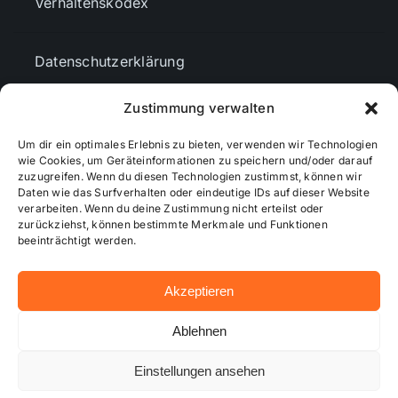
Verhaltenskodex
Datenschutzerklärung
Zustimmung verwalten
AGBs
Um dir ein optimales Erlebnis zu bieten, verwenden wir Technologien
wie Cookies, um Geräteinformationen zu speichern und/oder darauf
Cookie-Richtlinie (EU)
zuzugreifen. Wenn du diesen Technologien zustimmst, können wir
Daten wie das Surfverhalten oder eindeutige IDs auf dieser Website
verarbeiten. Wenn du deine Zustimmung nicht erteilst oder
zurückziehst, können bestimmte Merkmale und Funktionen
Mediendaten
beeinträchtigt werden.
Akzeptieren
© 2026 - Wiesbadenaktuell ...online besser informiert!
Ablehnen
Einstellungen ansehen
Hosting bei alkima WEB & DESIGN ®