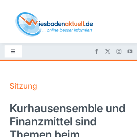
Skip
to
content
Toggle
Navigation
Startseite
Sitzung
Nachrichten
Kurhausensemble und
Politik
Finanzmittel sind
Wirtschaft
Themen beim