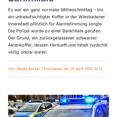
Sport
Es war ein ganz normaler Mittwochmittag – bis
ein unbeaufsichtigter Koffer in der Wiesbadener
Innenstadt plötzlich für Alarmstimmung sorgte.
Kultur
Die Polizei wurde zu einer Bankfiliale gerufen.
Der Grund, ein zurückgelassener schwarzer
Panorama
Aktenkoffer, dessen Herkunft und Inhalt zunächst
völlig unklar waren.
Mein Stadtteil
Von:
Daniel Becker
|
Erschienen am: 17. April 2025 15:12
Galerie
Verkehrsmeldungen
Polizeimeldungen