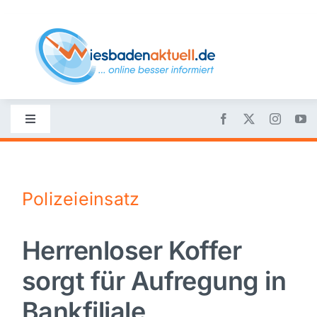
Skip
to
content
Toggle
Navigation
Startseite
Polizeieinsatz
Nachrichten
Herrenloser Koffer
Politik
sorgt für Aufregung in
Wirtschaft
Bankfiliale