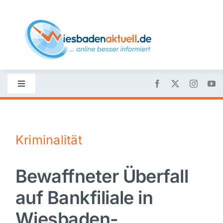
Skip
to
content
Toggle
Navigation
Startseite
Kriminalität
Nachrichten
Bewaffneter Überfall
Politik
auf Bankfiliale in
Wirtschaft
Wiesbaden-