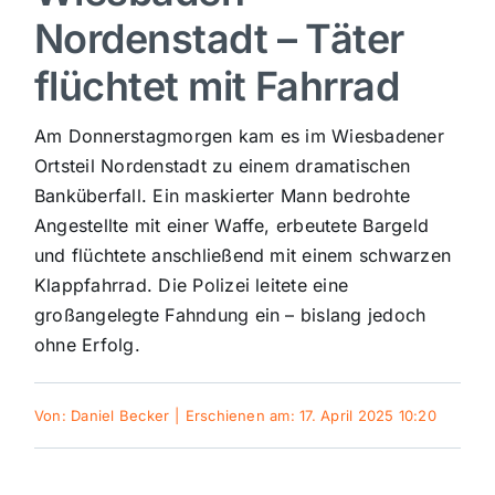
Nordenstadt – Täter
Sport
flüchtet mit Fahrrad
Kultur
Am Donnerstagmorgen kam es im Wiesbadener
Ortsteil Nordenstadt zu einem dramatischen
Panorama
Banküberfall. Ein maskierter Mann bedrohte
Angestellte mit einer Waffe, erbeutete Bargeld
und flüchtete anschließend mit einem schwarzen
Mein Stadtteil
Klappfahrrad. Die Polizei leitete eine
großangelegte Fahndung ein – bislang jedoch
Galerie
ohne Erfolg.
Verkehrsmeldungen
Von:
Daniel Becker
|
Erschienen am: 17. April 2025 10:20
Polizeimeldungen