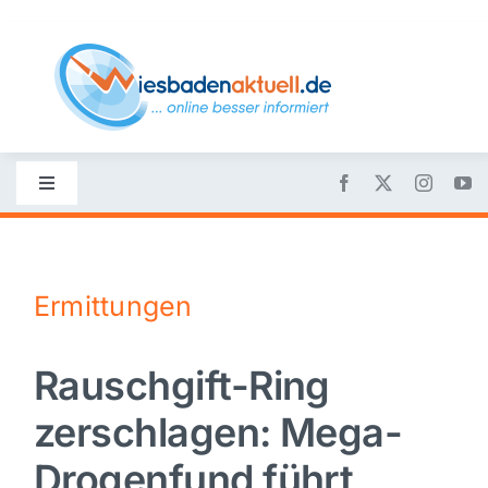
Skip
to
content
Toggle
Navigation
Startseite
Ermittungen
Nachrichten
Rauschgift-Ring
Politik
zerschlagen: Mega-
Wirtschaft
Drogenfund führt