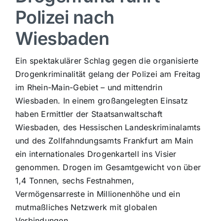
Polizei nach
Sport
Wiesbaden
Kultur
Ein spektakulärer Schlag gegen die organisierte
Drogenkriminalität gelang der Polizei am Freitag
Panorama
im Rhein-Main-Gebiet – und mittendrin
Wiesbaden. In einem großangelegten Einsatz
haben Ermittler der Staatsanwaltschaft
Mein Stadtteil
Wiesbaden, des Hessischen Landeskriminalamts
und des Zollfahndungsamts Frankfurt am Main
Galerie
ein internationales Drogenkartell ins Visier
genommen. Drogen im Gesamtgewicht von über
Verkehrsmeldungen
1,4 Tonnen, sechs Festnahmen,
Vermögensarreste in Millionenhöhe und ein
mutmaßliches Netzwerk mit globalen
Polizeimeldungen
Verbindungen.