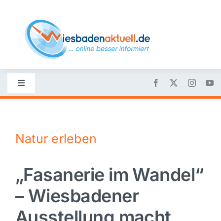
Skip
to
content
Toggle
Navigation
Startseite
Natur erleben
Nachrichten
„Fasanerie im Wandel“
Politik
– Wiesbadener
Wirtschaft
Ausstellung macht