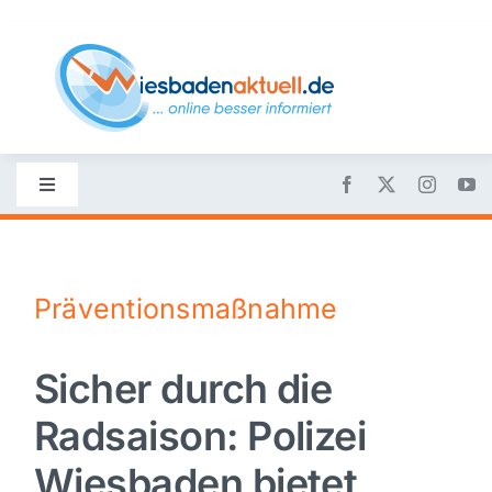
Skip
to
content
Toggle
Navigation
Startseite
Präventionsmaßnahme
Nachrichten
Sicher durch die
Politik
Radsaison: Polizei
Wirtschaft
Wiesbaden bietet