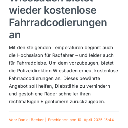
wieder kostenlose
Sport
Fahrradcodierungen
Kultur
an
Mit den steigenden Temperaturen beginnt auch
Panorama
die Hochsaison für Radfahrer – und leider auch
für Fahrraddiebe. Um dem vorzubeugen, bietet
Mein Stadtteil
die Polizeidirektion Wiesbaden erneut kostenlose
Fahrradcodierungen an. Dieses bewährte
Galerie
Angebot soll helfen, Diebstähle zu verhindern
und gestohlene Räder schneller ihren
rechtmäßigen Eigentümern zurückzugeben.
Verkehrsmeldungen
Von:
Daniel Becker
|
Erschienen am: 10. April 2025 15:44
Polizeimeldungen