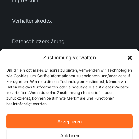
Impressum
Verhaltenskodex
Datenschutzerklärung
Zustimmung verwalten
AGBs
Um dir ein optimales Erlebnis zu bieten, verwenden wir Technologien
wie Cookies, um Geräteinformationen zu speichern und/oder darauf
Cookie-Richtlinie (EU)
zuzugreifen. Wenn du diesen Technologien zustimmst, können wir
Daten wie das Surfverhalten oder eindeutige IDs auf dieser Website
verarbeiten. Wenn du deine Zustimmung nicht erteilst oder
zurückziehst, können bestimmte Merkmale und Funktionen
Mediendaten
beeinträchtigt werden.
Akzeptieren
© 2026 - Wiesbadenaktuell ...online besser informiert!
Ablehnen