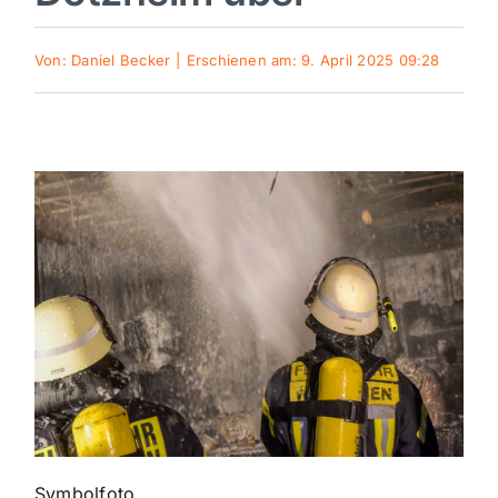
Sport
Von:
Daniel Becker
|
Erschienen am: 9. April 2025 09:28
Kultur
Panorama
Mein Stadtteil
Galerie
Verkehrsmeldungen
Polizeimeldungen
Symbolfoto