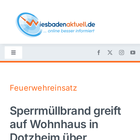
Skip
to
content
Toggle
Navigation
Startseite
Feuerwehreinsatz
Nachrichten
Sperrmüllbrand greift
Politik
auf Wohnhaus in
Wirtschaft
Dotzheim über