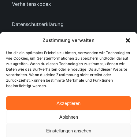
Verhaltenskodex
Datenschutzerklärung
Zustimmung verwalten
AGBs
Um dir ein optimales Erlebnis zu bieten, verwenden wir Technologien
wie Cookies, um Geräteinformationen zu speichern und/oder darauf
Cookie-Richtlinie (EU)
zuzugreifen. Wenn du diesen Technologien zustimmst, können wir
Daten wie das Surfverhalten oder eindeutige IDs auf dieser Website
verarbeiten. Wenn du deine Zustimmung nicht erteilst oder
zurückziehst, können bestimmte Merkmale und Funktionen
Mediendaten
beeinträchtigt werden.
Akzeptieren
© 2026 - Wiesbadenaktuell ...online besser informiert!
Ablehnen
Einstellungen ansehen