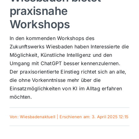
praxisnahe
Sport
Workshops
Kultur
In den kommenden Workshops des
Zukunftswerks Wiesbaden haben Interessierte die
Panorama
Möglichkeit, Künstliche Intelligenz und den
Umgang mit ChatGPT besser kennenzulernen.
Der praxisorientierte Einstieg richtet sich an alle,
Mein Stadtteil
die ohne Vorkenntnisse mehr über die
Einsatzmöglichkeiten von KI im Alltag erfahren
Galerie
möchten.
Verkehrsmeldungen
Von:
Wiesbadenaktuell
|
Erschienen am: 3. April 2025 12:15
Polizeimeldungen