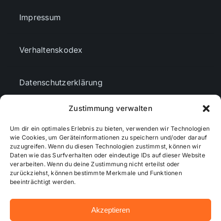
Impressum
Verhaltenskodex
Datenschutzerklärung
Zustimmung verwalten
AGBs
Um dir ein optimales Erlebnis zu bieten, verwenden wir Technologien
wie Cookies, um Geräteinformationen zu speichern und/oder darauf
Cookie-Richtlinie (EU)
zuzugreifen. Wenn du diesen Technologien zustimmst, können wir
Daten wie das Surfverhalten oder eindeutige IDs auf dieser Website
verarbeiten. Wenn du deine Zustimmung nicht erteilst oder
zurückziehst, können bestimmte Merkmale und Funktionen
Mediendaten
beeinträchtigt werden.
Akzeptieren
© 2026 - Wiesbadenaktuell ...online besser informiert!