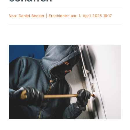
Sport
Von:
Daniel Becker
|
Erschienen am: 1. April 2025 16:17
Kultur
Panorama
Mein Stadtteil
Galerie
Verkehrsmeldungen
Polizeimeldungen