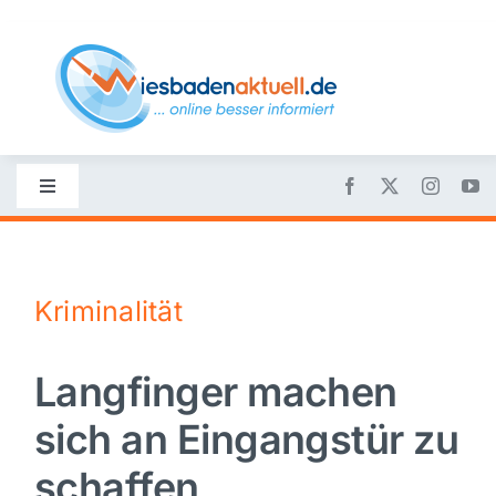
Skip
to
content
Toggle
Navigation
Startseite
Kriminalität
Nachrichten
Langfinger machen
Politik
sich an Eingangstür zu
Wirtschaft
schaffen