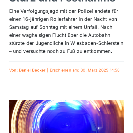
Sport
Eine Verfolgungsjagd mit der Polizei endete für
einen 16-jährigen Rollerfahrer in der Nacht von
Samstag auf Sonntag mit einem Unfall. Nach
Kultur
einer waghalsigen Flucht über die Autobahn
stürzte der Jugendliche in Wiesbaden-Schierstein
Panorama
– und versuchte noch zu Fuß zu entkommen.
Mein Stadtteil
Von:
Daniel Becker
|
Erschienen am: 30. März 2025 14:58
Galerie
Verkehrsmeldungen
Polizeimeldungen