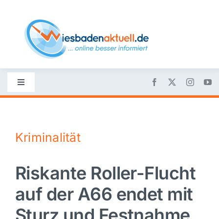
Skip
to
content
Toggle
Navigation
Startseite
Kriminalität
Nachrichten
Riskante Roller-Flucht
Politik
auf der A66 endet mit
Wirtschaft
Sturz und Festnahme