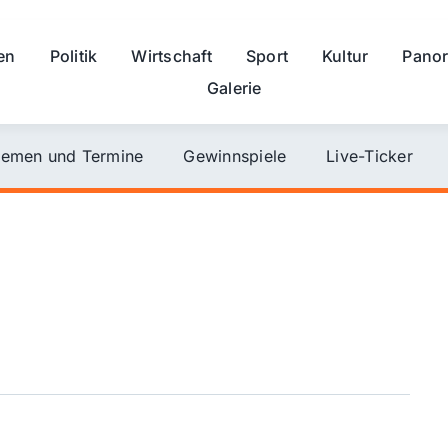
en
Politik
Wirtschaft
Sport
Kultur
Pano
Galerie
emen und Termine
Gewinnspiele
Live-Ticker