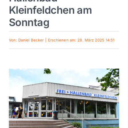
Kleinfeldchen am
Sport
Sonntag
Kultur
Von:
Daniel Becker
|
Erschienen am: 28. März 2025 14:51
Panorama
Mein Stadtteil
Galerie
Verkehrsmeldungen
Polizeimeldungen