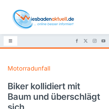
Skip
to
content
Toggle
Navigation
Startseite
Motorradunfall
Nachrichten
Biker kollidiert mit
Politik
Baum und überschlägt
Wirtschaft
sich