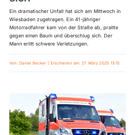
Sport
Ein dramatischer Unfall hat sich am Mittwoch in
Wiesbaden zugetragen. Ein 41-jähriger
Motorradfahrer kam von der Straße ab, prallte
Kultur
gegen einen Baum und überschlug sich. Der
Mann erlitt schwere Verletzungen.
Panorama
Von:
Daniel Becker
|
Erschienen am: 27. März 2025 13:15
Mein Stadtteil
Galerie
Verkehrsmeldungen
Polizeimeldungen