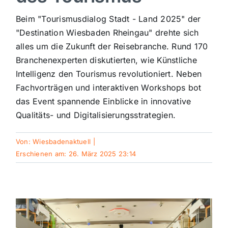
Sport
Beim "Tourismusdialog Stadt - Land 2025" der
"Destination Wiesbaden Rheingau" drehte sich
alles um die Zukunft der Reisebranche. Rund 170
Kultur
Branchenexperten diskutierten, wie Künstliche
Intelligenz den Tourismus revolutioniert. Neben
Panorama
Fachvorträgen und interaktiven Workshops bot
das Event spannende Einblicke in innovative
Qualitäts- und Digitalisierungsstrategien.
Mein Stadtteil
Von:
Wiesbadenaktuell
|
Galerie
Erschienen am: 26. März 2025 23:14
Verkehrsmeldungen
Polizeimeldungen