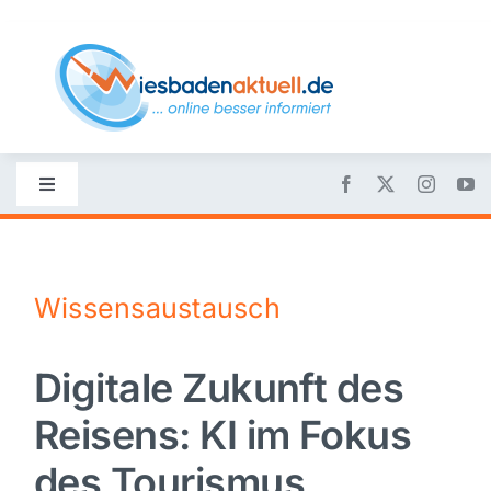
Skip
to
content
Toggle
Navigation
Startseite
Wissensaustausch
Nachrichten
Digitale Zukunft des
Politik
Reisens: KI im Fokus
Wirtschaft
des Tourismus