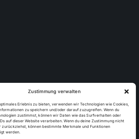
Zustimmung verwalten
optimales Erlebnis zu bieten, verwenden wir Technologien wie Cookies,
nformationen zu speichern und/oder darauf zuzugreifen. Wenn du
hnologien zustimmst, können wir Daten wie das Surfverhalten oder
IDs auf dieser Website verarbeiten. Wenn du deine Zustimmung nicht
der zurückziehst, können bestimmte Merkmale und Funktionen
ichtlinie (EU)
Mediendaten
igt werden.