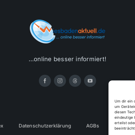
…online besser informiert!
Um dir ein 
um Gerätei
diesen Tec
eindeutige 
erteilst o
ex
Datenschutzerklärung
AGBs
Cookie-R
beeinträcht