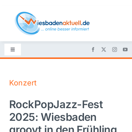
Skip
to
content
Toggle
Navigation
Startseite
Konzert
Nachrichten
RockPopJazz-Fest
Politik
2025: Wiesbaden
Wirtschaft
groovt in den Frühling