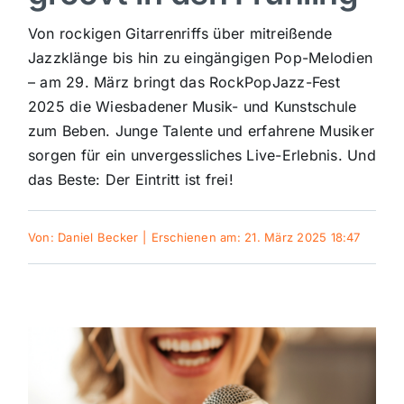
Sport
Von rockigen Gitarrenriffs über mitreißende
Jazzklänge bis hin zu eingängigen Pop-Melodien
– am 29. März bringt das RockPopJazz-Fest
Kultur
2025 die Wiesbadener Musik- und Kunstschule
zum Beben. Junge Talente und erfahrene Musiker
Panorama
sorgen für ein unvergessliches Live-Erlebnis. Und
das Beste: Der Eintritt ist frei!
Mein Stadtteil
Von:
Daniel Becker
|
Erschienen am: 21. März 2025 18:47
Galerie
Verkehrsmeldungen
Polizeimeldungen