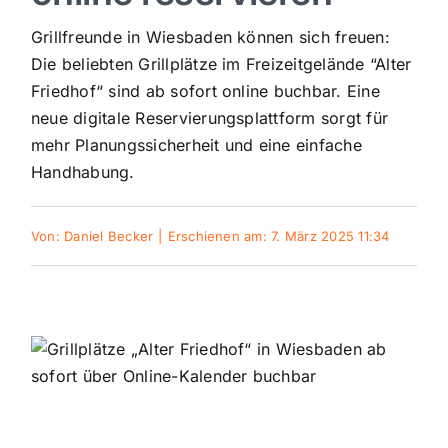
Sport
Grillfreunde in Wiesbaden können sich freuen:
Die beliebten Grillplätze im Freizeitgelände “Alter
Friedhof“ sind ab sofort online buchbar. Eine
Kultur
neue digitale Reservierungsplattform sorgt für
mehr Planungssicherheit und eine einfache
Panorama
Handhabung.
Mein Stadtteil
Von:
Daniel Becker
|
Erschienen am: 7. März 2025 11:34
Galerie
Verkehrsmeldungen
Polizeimeldungen