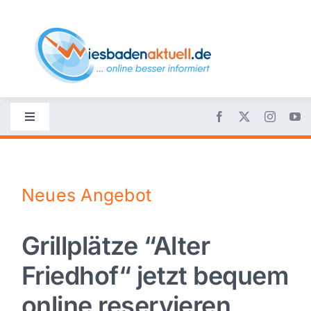
Skip
to
content
Toggle
Navigation
Startseite
Neues Angebot
Nachrichten
Grillplätze “Alter
Politik
Friedhof“ jetzt bequem
Wirtschaft
online reservieren