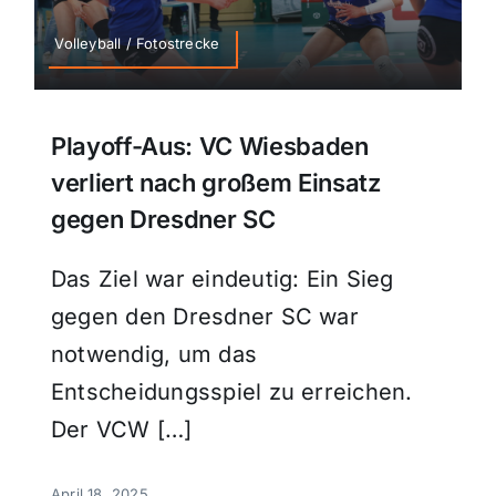
Sport
Volleyball / Fotostrecke
Kultur
Playoff-Aus: VC Wiesbaden
verliert nach großem Einsatz
Panorama
gegen Dresdner SC
Mein Stadtteil
Das Ziel war eindeutig: Ein Sieg
gegen den Dresdner SC war
Galerie
notwendig, um das
Entscheidungsspiel zu erreichen.
Verkehrsmeldungen
Der VCW […]
Polizeimeldungen
April 18, 2025