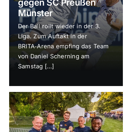
gegen SC Preußen
Sport
Münster
Der Ball rollt wieder in der 3.
Kultur
Liga. Zum Auftakt in der
BRITA‑Arena empfing das Team
Panorama
von Daniel Scherning am
Samstag […]
Mein Stadtteil
Galerie
Verkehrsmeldungen
Polizeimeldungen