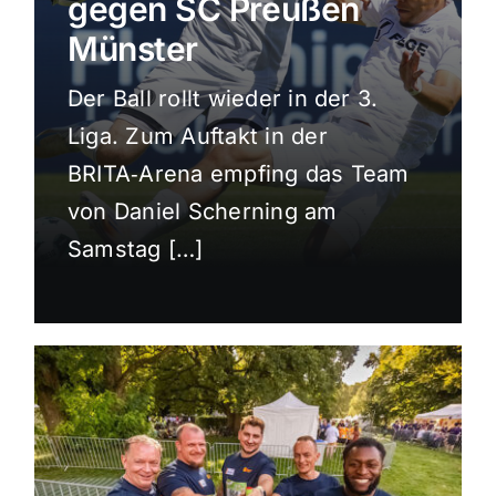
gegen SC Preußen
Sport
Münster
Der Ball rollt wieder in der 3.
Kultur
Liga. Zum Auftakt in der
BRITA‑Arena empfing das Team
Panorama
von Daniel Scherning am
Samstag […]
Mein Stadtteil
Galerie
Verkehrsmeldungen
Polizeimeldungen